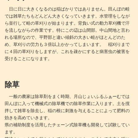
日に日に大きくなるのは稲ばかりではありません。田んぼの畦
では雑草たちもどんどん大きくなっていきます。水管理をしなが
ら並行して畦の草刈りが始まります。背負い式の動力草刈機で汗
を流しながらの作業です。特にこの辺は山間部。中山間地と言わ
れる場所なので、平野部と違い傾斜の大きい畦がほとんどのた
め、草刈りの労力も３倍以上かかってしまいます。 稲刈りまで
に４回の草刈りをしますが、これを疎かにすると病害虫の被害を
受けることになります。
除草
一般の農家は除草剤をまく時期、月山じょいふるふぁーむでは
田んぼに入って機械式の除草機での除草作業に入ります。土を撹
拌して雑草を除去し、稲の根に刺激を与えることによって肥料の
効きを高めていきます。
県の補助制度を活用したチェーン式除草機も開発して試験してい
ます。