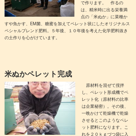
で作ります。 作るの
は、精米時に出る栄養満
点の「米ぬか」に菜種か
すや魚かす、EM菌、糖蜜を加えてペレット状にしたオリジナルス
ペシャルブレンド肥料。５年後、１０年後を考えた化学肥料抜き
の土作りを心がけています。
米ぬかペレット完成
原材料を混ぜて撹拌
し、ペレット形成機でペ
レット化（原材料の比率
は企業秘密）。その後、
一晩かけて乾燥機で乾燥
させるとこのようなペレ
ット肥料になります。こ
れを２０ｋｇづつ袋に入