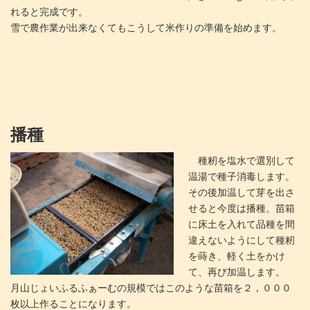
れると完成です。
雪で農作業が出来なくてもこうして米作りの準備を始めます。
播種
種籾を塩水で選別して
温湯で種子消毒します。
その後加温して芽を出さ
せると今度は播種。苗箱
に床土を入れて品種を間
違えないようにして種籾
を蒔き、軽く土をかけ
て、再び加温します。
月山じょいふるふぁーむの規模ではこのような苗箱を２，０００
枚以上作ることになります。