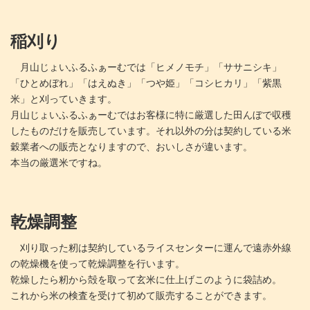
稲刈り
月山じょいふるふぁーむでは「ヒメノモチ」「ササニシキ」
「ひとめぼれ」「はえぬき」「つや姫」「コシヒカリ」「紫黒
米」と刈っていきます。
月山じょいふるふぁーむではお客様に特に厳選した田んぼで収穫
したものだけを販売しています。それ以外の分は契約している米
穀業者への販売となりますので、おいしさが違います。
本当の厳選米ですね。
乾燥調整
刈り取った籾は契約しているライスセンターに運んで遠赤外線
の乾燥機を使って乾燥調整を行います。
乾燥したら籾から殻を取って玄米に仕上げこのように袋詰め。
これから米の検査を受けて初めて販売することができます。