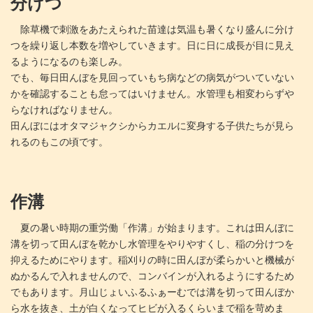
分けつ
除草機で刺激をあたえられた苗達は気温も暑くなり盛んに分け
つを繰り返し本数を増やしていきます。日に日に成長が目に見え
るようになるのも楽しみ。
でも、毎日田んぼを見回っていもち病などの病気がついていない
かを確認することも怠ってはいけません。水管理も相変わらずや
らなければなりません。
田んぼにはオタマジャクシからカエルに変身する子供たちが見ら
れるのもこの頃です。
作溝
夏の暑い時期の重労働「作溝」が始まります。これは田んぼに
溝を切って田んぼを乾かし水管理をやりやすくし、稲の分けつを
抑えるためにやります。稲刈りの時に田んぼが柔らかいと機械が
ぬかるんで入れませんので、コンバインが入れるようにするため
でもあります。月山じょいふるふぁーむでは溝を切って田んぼか
ら水を抜き、土が白くなってヒビが入るくらいまで稲を苛めま