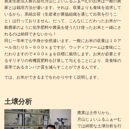
農業生産法人株式会社月山じょいふるふぁーむのお米は一般の農
家とは栽培方法が違います。それは、収量よりも食味を追求して
いるから。系統出荷（生産者が農協組織を通じて出荷を行うこ
と）は行っておりません。だって、こんなにこだわったお米が一
般農家のように化学肥料や農薬を使うだけ使ったお米と一緒にさ
れるのは納得できないから！
同じ一等米でも中身が全然違います。一般にお米の収量は１０ア
ール当たり５～６００ｋｇですが、ウッディファームは食味にこ
だわりますので４００ｋｇを目標に栽培します。お米が必要とす
るギリギリの有機質肥料を計算して与えることにより、良食味の
基準であるタンパク質を減らすことができるんです。
では、お米ができるまでをわかりやすく説明します。
土壌分析
農業は土作りから。
月山じょいふるふぁーむ
では綿密な土壌分析を行