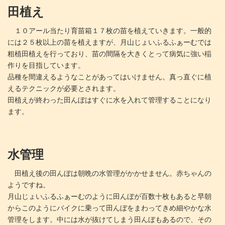
田植え
１０アール当たり育苗箱１７枚の苗を植えていきます。一般的
には２５枚以上の苗を植えますが、月山じょいふるふぁーむでは
粗植田植えを行っており、苗の間隔を大きくとって病気に強い稲
作りを目指しています。
品種を間違えるようなことがあってはいけません。真っ直ぐに植
えるテクニックが必要とされます。
田植えが終わった田んぼはすぐに水を入れて管理することになり
ます。
水管理
田植え後の田んぼは朝晩の水管理がかかせません。赤ちゃんの
ようですね。
月山じょいふるふぁーむのように田んぼが百数十枚もあると早朝
からこのようにバイクに乗って田んぼをまわってきめ細やかな水
管理をします。中には水が抜けてしまう田んぼもあるので、その