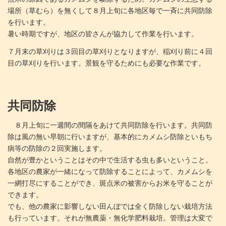
場所（草むら）を無くして８月上旬に各地区毎で一斉に共同防除
を行います。
暑い時期ですが、地区の皆さんが協力して作業を行います。
７月末の草刈りは３回目の草刈りとなりますが、稲刈り前に４回
目の草刈りを行います。景観を守るためにも必要な作業です。
共同防除
８月上旬に一週間の間隔をあけて共同防除を行います。共同防
除は風の無い早朝に行いますが、基本的にカメムシ防除といもち
病等の防除の２回実施します。
自然が豊かということはその中で生活する虫も多いということ。
各地区の農家が一緒になって防除することによって、カメムシを
一網打尽にすることができ、斑点米の被害からお米を守ることが
できます。
でも、他の農家に影響しない田んぼでは全く防除しない栽培方法
も行っています。それが無農薬・無化学肥料栽培。管理は大変で