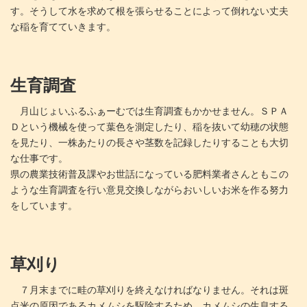
す。そうして水を求めて根を張らせることによって倒れない丈夫
な稲を育てていきます。
生育調査
月山じょいふるふぁーむでは生育調査もかかせません。ＳＰＡ
Ｄという機械を使って葉色を測定したり、稲を抜いて幼穂の状態
を見たり、一株あたりの長さや茎数を記録したりすることも大切
な仕事です。
県の農業技術普及課やお世話になっている肥料業者さんともこの
ような生育調査を行い意見交換しながらおいしいお米を作る努力
をしています。
草刈り
７月末までに畦の草刈りを終えなければなりません。それは斑
点米の原因であるカメムシを駆除するため。カメムシの生息する