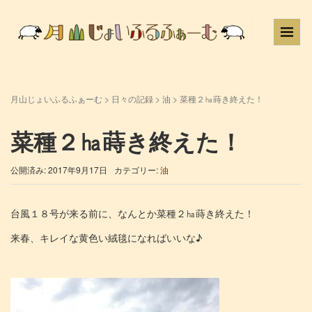
月山じょいふるふぁーむ
>
日々の記録
>
油
>
菜種２㏊蒔き終えた！
菜種２㏊蒔き終えた！
公開済み: 2017年9月17日
カテゴリー:
油
台風１８号が来る前に、なんとか菜種２㏊蒔き終えた！
来春、キレイな黄色い絨毯になればいいな♪