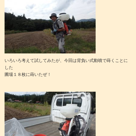
いろいろ考えて試してみたが、今回は背負い式動噴で蒔く
ことに
した
圃場１８枚に蒔いたぜ！